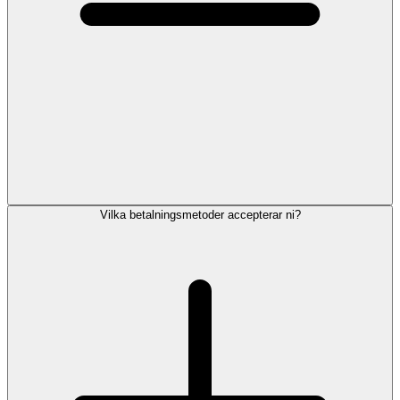
Vilka betalningsmetoder accepterar ni?