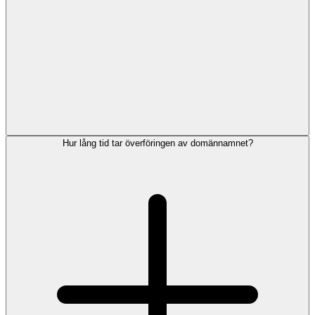
Hur lång tid tar överföringen av domännamnet?