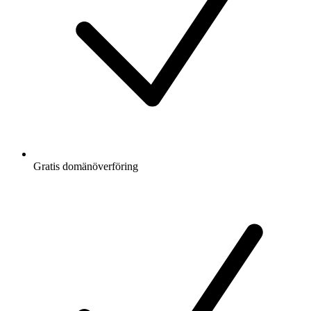
Gratis
domänöverföring