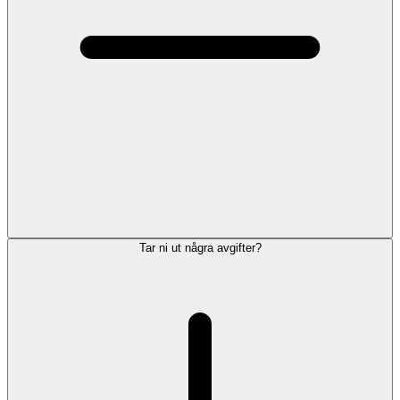
Tar ni ut några avgifter?