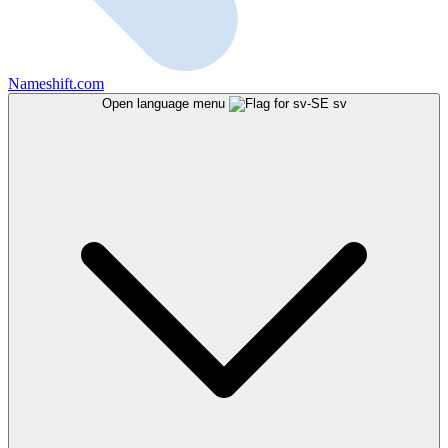
Nameshift.com
Open language menu
sv