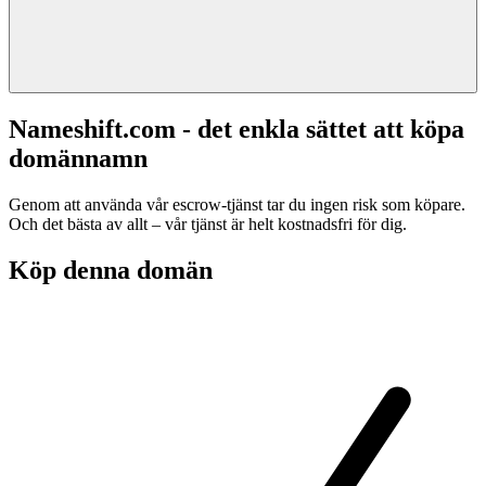
Nameshift.com - det enkla sättet att köpa
domännamn
Genom att använda vår escrow-tjänst tar du ingen risk som köpare.
Och det bästa av allt – vår tjänst är helt kostnadsfri för dig.
Köp denna domän